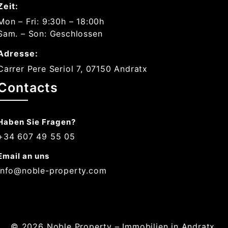
Zeit:
Mon – Fri: 9:30h – 18:00h
Sam. – Son: Geschlossen
Adresse:
Carrer Pere Seriol 7, 07150 Andratx
Contacts
Haben Sie Fragen?
+34 607 49 55 05
Email an uns
info@noble-property.com
© 2026
Noble Property – Immobilien in Andratx,