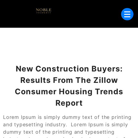
Skip
to
Wohnungen und Häuser in Puerto de
content
Noble Property –
Andratx – Ihr Immobilienpartner auf
Immobilien in
Mallorca.
Andratx, Mallorca
New Construction Buyers:
Results From The Zillow
Consumer Housing Trends
Report
Lorem Ipsum is simply dummy text of the printing
and typesetting industry. Lorem Ipsum is simply
dummy text of the printing and typesetting