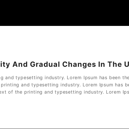
atx – Ihr Immobilienpartner auf Mallorca.
mobilien in Andratx, Mallor
lity And Gradual Changes In The U
ng and typesetting industry. Lorem Ipsum has been th
printing and typesetting industry. Lorem Ipsum has b
xt of the printing and typesetting industry. Lorem I