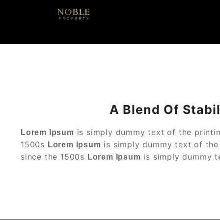
Skip
to
Wohnungen und Häuser in Puerto de Andr
content
Noble Property – Im
A Blend Of Stabi
is simply dummy text of the printi
Lorem Ipsum
1500s
is simply dummy text of the 
Lorem Ipsum
since the 1500s
is simply dummy te
Lorem Ipsum