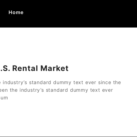
Home
ca
.S. Rental Market
e industry’s standard dummy text ever since the
een the industry’s standard dummy text ever
psum