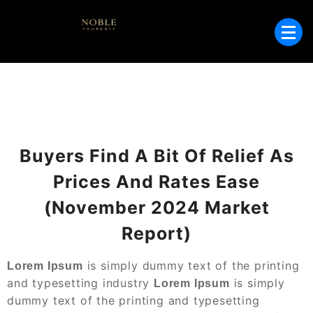
Skip
to
Wohnungen und Häuser in Puerto de
content
Noble Property –
Andratx – Ihr Immobilienpartner auf
Immobilien in
Mallorca.
Andratx, Mallorca
Buyers Find A Bit Of Relief As
Prices And Rates Ease
(November 2024 Market
Report)
is simply dummy text of the printing
Lorem Ipsum
and typesetting industry
is simply
Lorem Ipsum
dummy text of the printing and typesetting