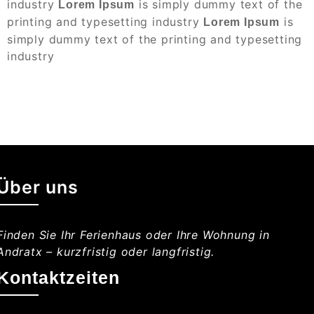
industry
is simply dummy text of the
Lorem Ipsum
printing and typesetting industry
is
Lorem Ipsum
simply dummy text of the printing and typesetting
industry
Über uns
Finden Sie Ihr Ferienhaus oder Ihre Wohnung in
Andratx – kurzfristig oder langfristig.
Kontaktzeiten