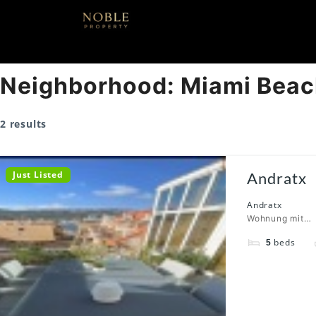
Skip
to
Wohnungen und Häuser in Puerto de Andr
content
Noble Property – Im
Neighborhood:
Miami Beac
2 results
Just Listed
Andratx
Andratx
Wohnung mit…
beds
5