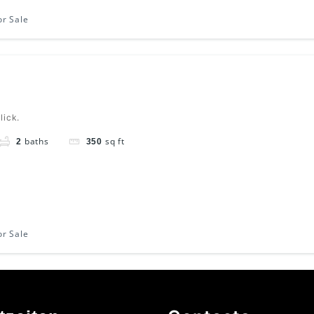
or Sale
lick.
baths
sq ft
2
350
or Sale