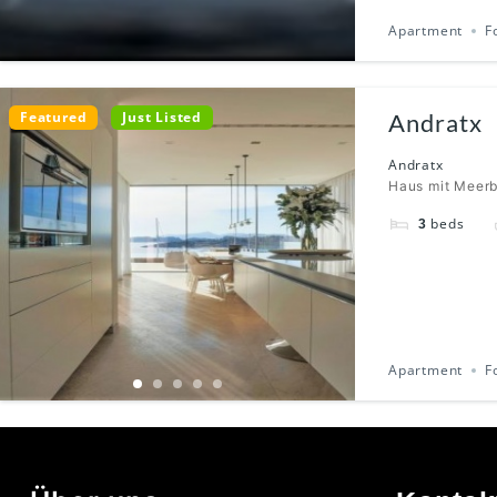
Apartment
F
Featured
Just Listed
Andratx
Andratx
Haus mit Meerb
beds
3
Apartment
F