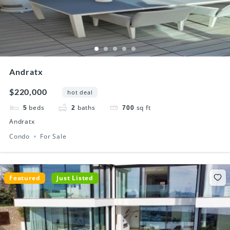
Andratx
$220,000
hot deal
beds
baths
sq ft
5
2
700
Andratx
Condo
For Sale
Featured
Just Listed