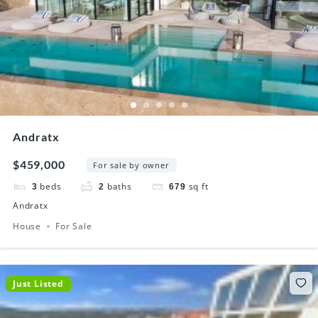
Andratx
$459,000
For sale by owner
beds
baths
sq ft
3
2
679
Andratx
House
For Sale
Just Listed