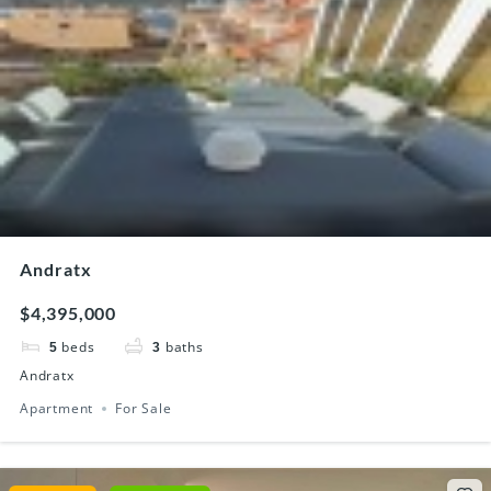
Andratx
$4,395,000
beds
baths
5
3
Andratx
Apartment
For Sale