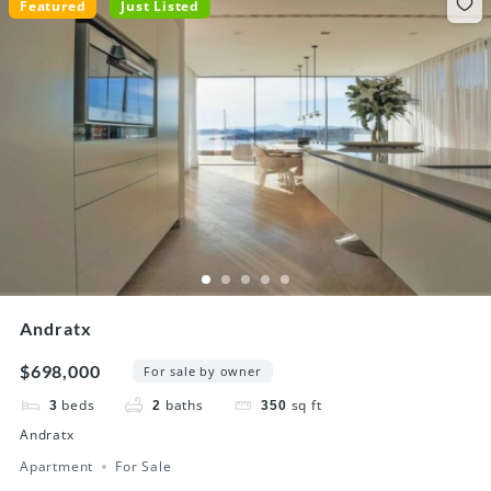
Featured
Just Listed
Andratx
$698,000
For sale by owner
beds
baths
sq ft
3
2
350
Andratx
Apartment
For Sale