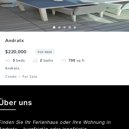
Andratx
$220,000
hot deal
beds
baths
sq ft
5
2
700
Andratx
Condo
For Sale
Über uns
Finden Sie Ihr Ferienhaus oder Ihre Wohnung in