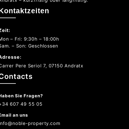
Andratx – kurzfristig oder langfristig.
Kontaktzeiten
Zeit:
Mon – Fri: 9:30h – 18:00h
Sam. – Son: Geschlossen
Adresse:
Carrer Pere Seriol 7, 07150 Andratx
Contacts
Haben Sie Fragen?
+34 607 49 55 05
Email an uns
info@noble-property.com