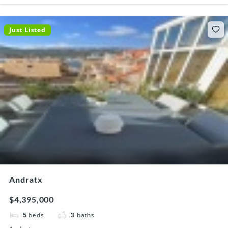
Just Listed
Andratx
$4,395,000
beds
baths
5
3