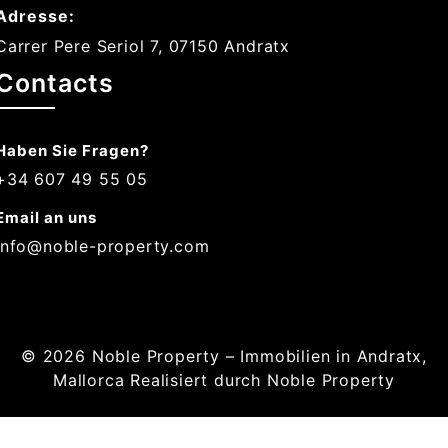
Adresse:
Carrer Pere Seriol 7, 07150 Andratx
Contacts
Haben Sie Fragen?
+34 607 49 55 05
Email an uns
info@noble-property.com
© 2026
Noble Property – Immobilien in Andratx,
Mallorca
Realisiert durch Noble Property