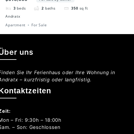
beds
baths
sq ft
3
2
350
Andratx
Apartment
For Sale
Über uns
Finden Sie Ihr Ferienhaus oder Ihre Wohnung in
Andratx – kurzfristig oder langfristig.
Kontaktzeiten
Zeit:
Mon – Fri: 9:30h – 18:00h
Sam. – Son: Geschlossen