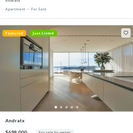
Andratx
Apartment
For Sale
Featured
Just Listed
Andratx
$698,000
For sale by owner