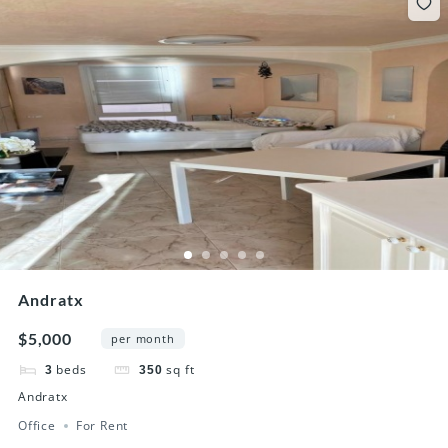
Andratx
$5,000
per month
beds
sq ft
3
350
Andratx
Office
For Rent