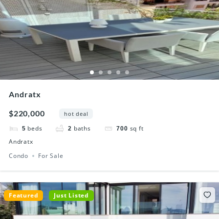
Andratx
$220,000
hot deal
beds
baths
sq ft
5
2
700
Andratx
Condo
For Sale
Featured
Just Listed