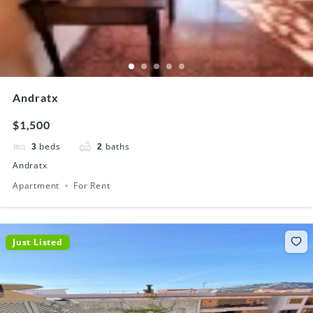
Andratx
$1,500
beds
baths
3
2
Andratx
Apartment
For Rent
Just Listed