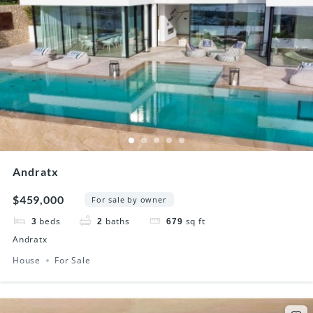
Andratx
$459,000
For sale by owner
beds
baths
sq ft
3
2
679
Andratx
House
For Sale