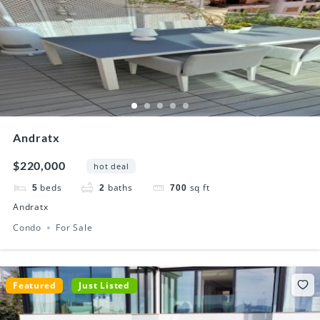
Andratx
$220,000
hot deal
beds
baths
sq ft
5
2
700
Andratx
Condo
For Sale
Featured
Just Listed