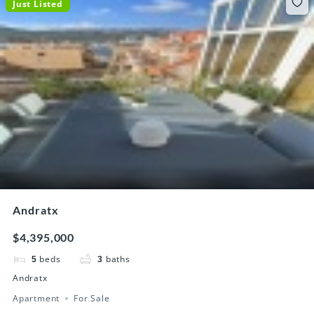
Just Listed
Andratx
$4,395,000
beds
baths
5
3
Andratx
Apartment
For Sale