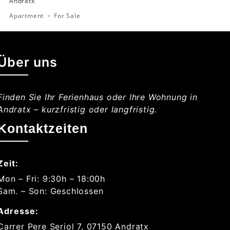
Andratx
Apartment
For Sale
Über uns
Finden Sie Ihr Ferienhaus oder Ihre Wohnung in
Andratx – kurzfristig oder langfristig.
Kontaktzeiten
Zeit:
Mon – Fri: 9:30h – 18:00h
Sam. – Son: Geschlossen
Adresse:
Carrer Pere Seriol 7, 07150 Andratx