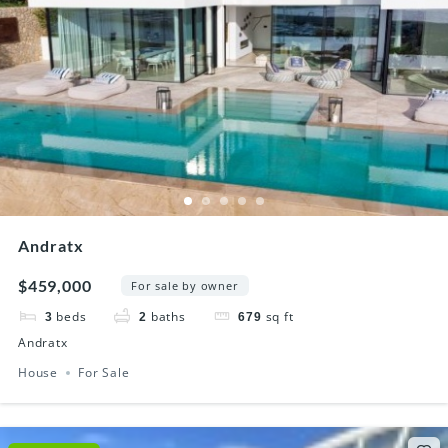
Andratx
$459,000
For sale by owner
beds
baths
sq ft
3
2
679
Andratx
House
For Sale