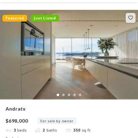
Featured
Just Listed
Andratx
$698,000
For sale by owner
beds
baths
sq ft
3
2
350