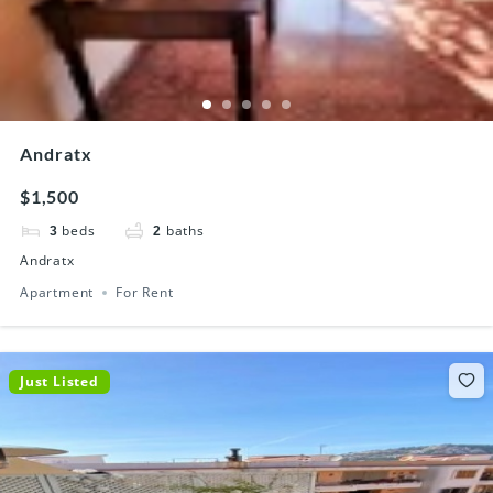
Andratx
$1,500
beds
baths
3
2
Andratx
Apartment
For Rent
Just Listed